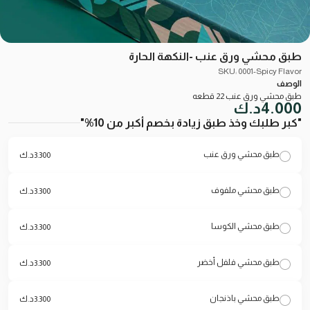
طبق محشي ورق عنب -النكهة الحارة
SKU: 0001-Spicy Flavor
الوصف
طبق محشي ورق عنب 22 قطعه
4.000
د.ك
"كبر طلبك وخذ طبق زيادة بخصم أكبر من 10%"
طبق محشي ورق عنب
3.300
د.ك
طبق محشي ملفوف
3.300
د.ك
طبق محشي الكوسا
3.300
د.ك
طبق محشي فلفل أخضر
3.300
د.ك
طبق محشي باذنجان
3.300
د.ك