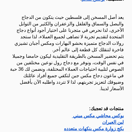
يعد أصل المسخن إلى فلسطين حيث يتكون من الدجاج 
والبصل والسماق والفلفل والزعفران والكثير من التوابل 
الأخرى، لذا نحرص في متجرنا على اختيار أجود أنواع دجاج 
المتحدة لتقديم تجربة لا تضاهى لجميع العملاء، لذا ستجد 
رولات الدجاج متميزة بحشو البهارات ومكس أجبان تشيزي 
فاخرة لتنقلك كل قطعة إلى عالم آخر.
يتم تحضير المسخن بالطريقة التقليدية ليكون حامضا وجميلا 
في نفس الوقت، ونوفر مع دجاج رول نوعين مختلفين من 
الصوص لتلبية احتياجات العملاء المختلفة، ونضمن لك 36 حبة 
في ماعون دجاج مكس جبن لتكفي جميع أفراد عائلتك 
وضيوفك لتعزيز تجربتهم، لذا لا تتردد واطلبه الآن بأفضل 
الأسعار لدينا.
منتجات قد تعجبك:
بوكس محاشي مكس ميني 
لبن العيران
بكج زوارة مكس بنكهات متعدده