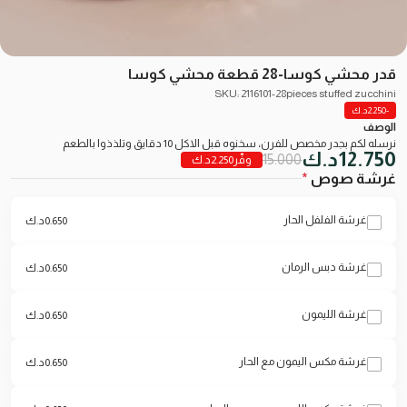
قدر محشي كوسا-28 قطعة محشي كوسا
SKU: 2116101-28pieces stuffed zucchini
-2.250
د.ك
الوصف
نرسله لكم بجدر مخصص للفرن، سخنوه قبل الاكل 10 دقايق وتلذذوا بالطعم
12.750
د.ك
15.000
وفّر
2.250
د.ك
غرشة صوص
*
غرشة الفلفل الحار
0.650
د.ك
غرشة دبس الرمان
0.650
د.ك
غرشة الليمون
0.650
د.ك
غرشة مكس اليمون مع الحار
0.650
د.ك