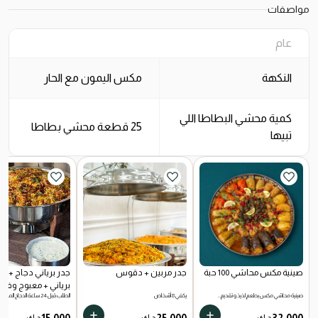
مواصفات
عام
النكهة
مكس اليمون مع الحار
كمية محشي البطاطا اللي
25 قطعة محشي بطاطا
تبيها
صينية مكس محاشي 100 حبة
جدر مربين + دقوس
جدر برياني دجاج +
برياني + معبوج وفلف
صينية محاشي مكس بطعم لذيذ وتقديم…
يكفي 8 أشخاص
الطلب قبل 24 ساعة الدجاج المستخدم…
15.000
25.000
32.000