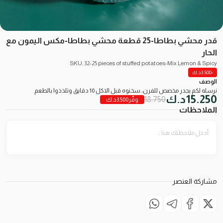
قدر محشي بطاطا-25 قطعة محشي بطاطا-مكس اليمون مع
الحار
SKU: 32-25 pieces of stuffed potatoes-Mix Lemon & Spicy
-3.500
د.ك
الوصف
نرسله لكم بجدر مخصص للفرن، سخنوه قبل الاكل 10 دقايق وتلذذوا بالطعم
15.250
د.ك
18.750
وفّر
3.500
د.ك
الملاحظات
مشاركة العنصر